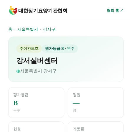
대한장기요양기관협회
협회 홈 ↗
홈
›
서울특별시
›
강서구
주야간보호
평가등급
B
· 우수
강서실버센터
◍
서울특별시
강서구
평가등급
정원
B
—
우수
명
현원
가동률