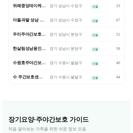
위례중앙데이케어센터
33
경기
성남시 수정구
신설
아들과딸 성남 주간보호센터
67
경기
성남시 수정구
신설
우리주야간보호센터
52
경기
성남시 분당구
신설
한살림성남용인 주간돌봄센터 분당점
39
경기
성남시 분당구
신설
수원효주야간보호센터
40
경기
수원시 팔달구
신설
수 주간보호센터 팔달점
44
경기
수원시 팔달구
신설
장기요양·주야간보호 가이드
처음 알아보는 가족을 위한 쉬운 정보 모음.