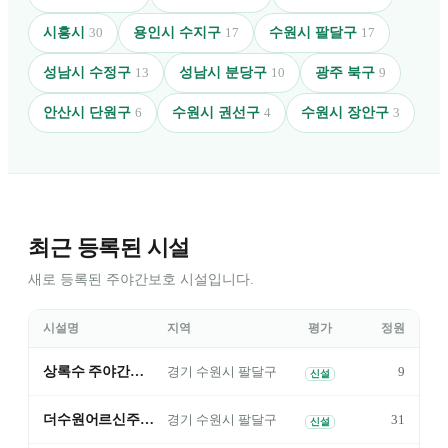
시흥시
용인시 수지구
수원시 팔달구
30
17
17
성남시 수정구
성남시 분당구
광주 북구
13
10
9
안산시 단원구
수원시 권선구
수원시 장안구
6
4
3
최근 등록된 시설
새로 등록된 주야간보호 시설입니다.
시설명
지역
평가
정원
상록수 주야간보호센터
9
경기
수원시 팔달구
신설
더수원어르신주간보호 행궁점
31
경기
수원시 팔달구
신설