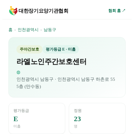
대한장기요양기관협회
협회 홈 ↗
홈
›
인천광역시
›
남동구
주야간보호
평가등급
E
· 미흡
라엘노인주간보호센터
◍
인천광역시
남동구
· 인천광역시 남동구 하촌로 55
5층 (만수동)
평가등급
정원
E
23
미흡
명