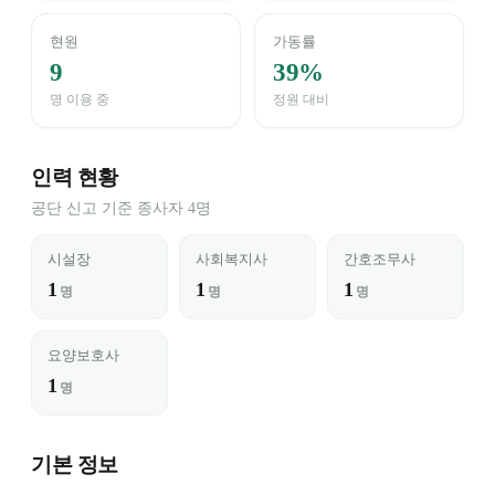
현원
가동률
9
39%
명 이용 중
정원 대비
인력 현황
공단 신고 기준 종사자 4명
시설장
사회복지사
간호조무사
1
1
1
명
명
명
요양보호사
1
명
기본 정보