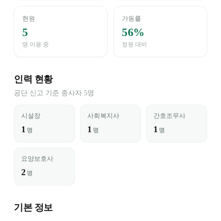
현원
가동률
5
56%
명 이용 중
정원 대비
인력 현황
공단 신고 기준 종사자 5명
시설장
사회복지사
간호조무사
1
1
1
명
명
명
요양보호사
2
명
기본 정보