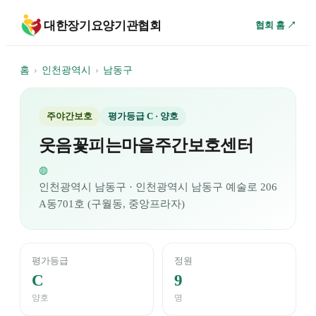
대한장기요양기관협회
협회 홈 ↗
홈
›
인천광역시
›
남동구
주야간보호
평가등급
C
· 양호
웃음꽃피는마을주간보호센터
◍
인천광역시
남동구
· 인천광역시 남동구 예술로 206
A동701호 (구월동, 중앙프라자)
평가등급
정원
C
9
양호
명