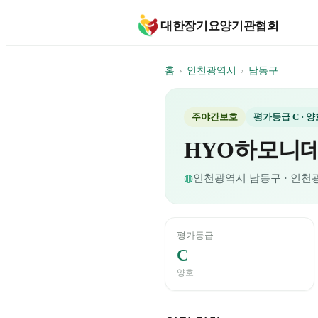
대한장기요양기관협회
홈
›
인천광역시
›
남동구
주야간보호
평가등급
C
· 양
HYO하모니
◍
인천광역시
남동구
· 인천광
평가등급
C
양호