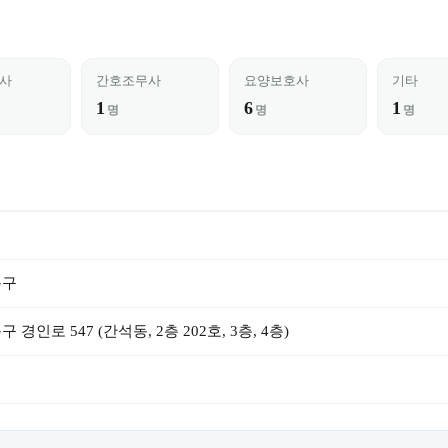
사
간호조무사
요양보호사
기타
1
6
1
명
명
명
동구
경인로 547 (간석동, 2층 202호, 3층, 4층)