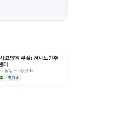
사요양원 부설) 천사노인주
센터
시
남동구
· 정원
45
호
평가
A