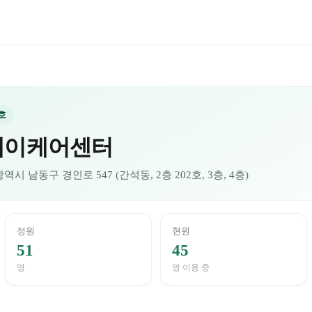
호
데이케어센터
역시 남동구 경인로 547 (간석동, 2층 202호, 3층, 4층)
정원
현원
51
45
명
명 이용 중