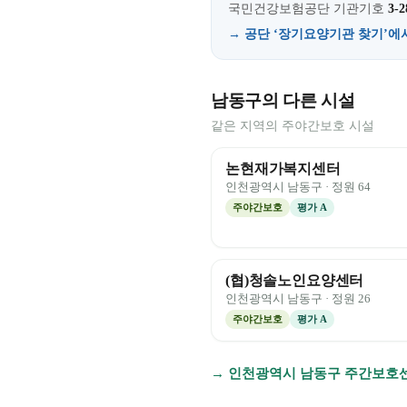
국민건강보험공단 기관기호
3-2
→ 공단 ‘장기요양기관 찾기’에
남동구의 다른 시설
같은 지역의 주야간보호 시설
논현재가복지센터
인천광역시
남동구
· 정원
64
주야간보호
평가
A
(협)청솔노인요양센터
인천광역시
남동구
· 정원
26
주야간보호
평가
A
→
인천광역시
남동구
주간보호센