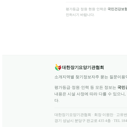
평가등급·정원·현원·인력은
국민건강보
인하시기 바랍니다.
대한장기요양기관협회
소개
지역별 찾기
정보
자주 묻는 질문
이용
평가등급·정원·인력 등 모든 정보는
국민
내용은 시설 사정에 따라 다를 수 있으니,
다.
대한장기요양기관협회
· 회장
이원만
· 고유
경기 성남시 분당구 판교로 435 4층
· TEL
184