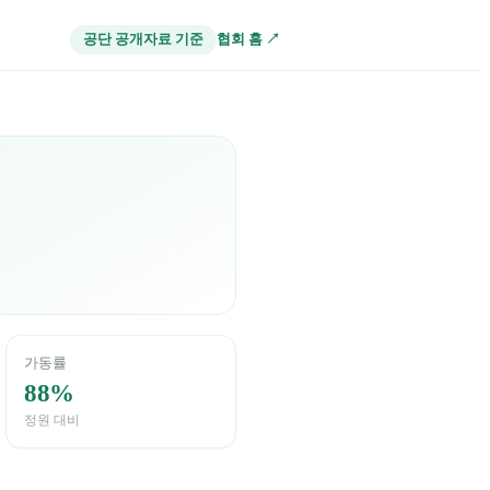
협회 홈 ↗
공단 공개자료 기준
가동률
88%
정원 대비