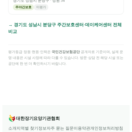
경기도
성남시 분당구
· 정원
54
주야간보호
미평가
→
경기도
성남시 분당구
주간보호센터·데이케어센터 전체
비교
평가등급·정원·현원·인력은
국민건강보험공단
공개자료 기준이며, 실제 운
영 내용은 시설 사정에 따라 다를 수 있습니다. 방문·상담 전 해당 시설 또는
공단에 한 번 더 확인하시기 바랍니다.
대한장기요양기관협회
소개
지역별 찾기
정보
자주 묻는 질문
이용약관
개인정보처리방침