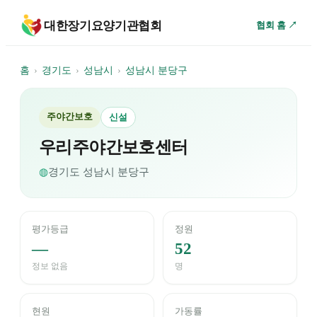
대한장기요양기관협회
협회 홈 ↗
홈
›
경기도
›
성남시
›
성남시 분당구
주야간보호
신설
우리주야간보호센터
◍
경기도
성남시 분당구
평가등급
정원
—
52
정보 없음
명
현원
가동률