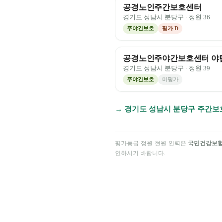
공경노인주간보호센터
경기도
성남시 분당구
· 정원
36
주야간보호
평가
D
공경노인주야간보호센터 야
경기도
성남시 분당구
· 정원
39
주야간보호
미평가
→
경기도
성남시 분당구
주간보
평가등급·정원·현원·인력은
국민건강보
인하시기 바랍니다.