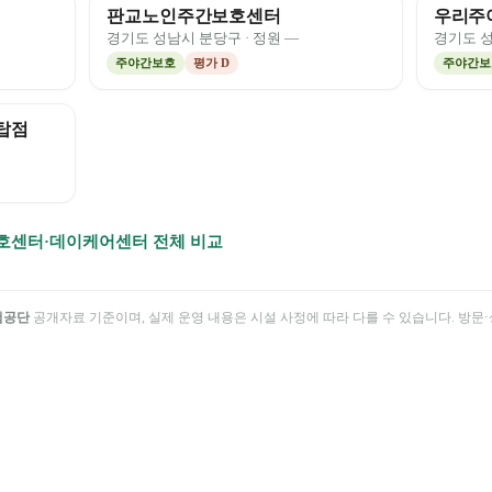
판교노인주간보호센터
우리주
경기도
성남시 분당구
· 정원
—
경기도
주야간보호
평가
D
주야간보
탑점
호센터·데이케어센터 전체 비교
험공단
공개자료 기준이며, 실제 운영 내용은 시설 사정에 따라 다를 수 있습니다. 방문·상