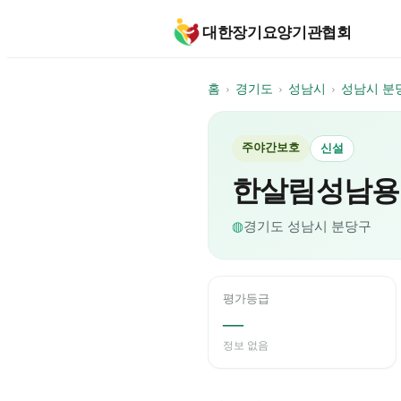
대한장기요양기관협회
홈
›
경기도
›
성남시
›
성남시 분
주야간보호
신설
한살림성남용
◍
경기도
성남시 분당구
평가등급
—
정보 없음