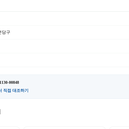
분당구
1130-00848
서 직접 대조하기
설