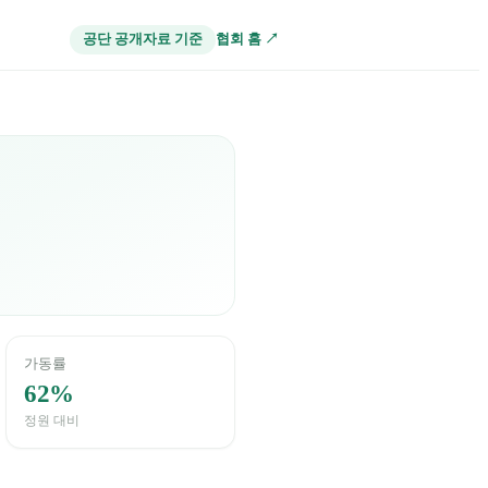
협회 홈 ↗
공단 공개자료 기준
가동률
62%
정원 대비