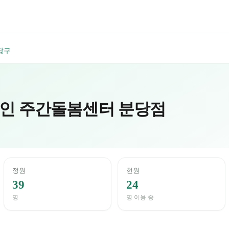
당구
인 주간돌봄센터 분당점
정원
현원
39
24
명
명 이용 중