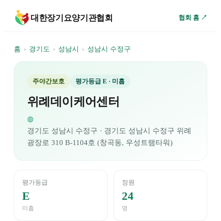
대한장기요양기관협회
협회 홈 ↗
홈
›
경기도
›
성남시
›
성남시 수정구
주야간보호
평가등급
E
· 미흡
위례데이케어센터
◍
경기도
성남시 수정구
· 경기도 성남시 수정구 위례
광장로 310 B-1104호 (창곡동, 우성트램타워)
평가등급
정원
E
24
미흡
명