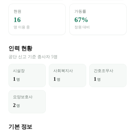
현원
가동률
16
67%
명 이용 중
정원 대비
인력 현황
공단 신고 기준 종사자 5명
시설장
사회복지사
간호조무사
1
1
1
명
명
명
요양보호사
2
명
기본 정보