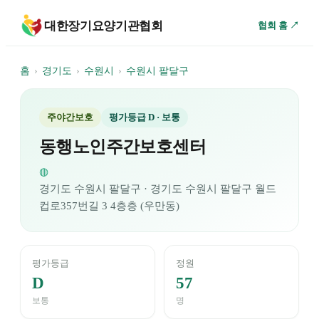
대한장기요양기관협회
협회 홈 ↗
홈
›
경기도
›
수원시
›
수원시 팔달구
주야간보호
평가등급
D
· 보통
동행노인주간보호센터
◍
경기도
수원시 팔달구
· 경기도 수원시 팔달구 월드
컵로357번길 3 4층층 (우만동)
평가등급
정원
D
57
보통
명