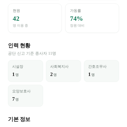
현원
가동률
42
74%
명 이용 중
정원 대비
인력 현황
공단 신고 기준 종사자 11명
시설장
사회복지사
간호조무사
1
2
1
명
명
명
요양보호사
7
명
기본 정보