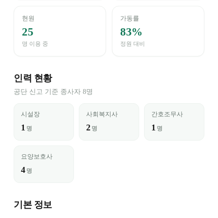
현원
가동률
25
83%
명 이용 중
정원 대비
인력 현황
공단 신고 기준 종사자 8명
시설장
사회복지사
간호조무사
1
2
1
명
명
명
요양보호사
4
명
기본 정보