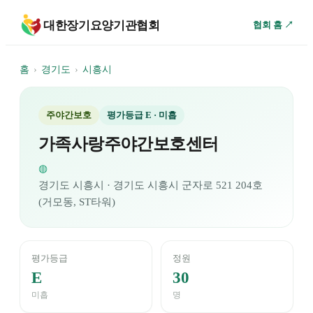
대한장기요양기관협회
협회 홈 ↗
홈
›
경기도
›
시흥시
주야간보호
평가등급
E
· 미흡
가족사랑주야간보호센터
◍
경기도
시흥시
· 경기도 시흥시 군자로 521 204호
(거모동, ST타워)
평가등급
정원
E
30
미흡
명