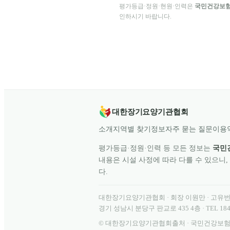
평가등급·정원·현원·인력은
국민건강보
인하시기 바랍니다.
대한장기요양기관협회
소개
지역별 찾기
정보
자주 묻는 질문
이용
평가등급·정원·인력 등 모든 정보는
국민
내용은 시설 사정에 따라 다를 수 있으니,
다.
대한장기요양기관협회
· 회장
이원만
· 고유
경기 성남시 분당구 판교로 435 4층
· TEL
184
©
대한장기요양기관협회
출처 · 국민건강보