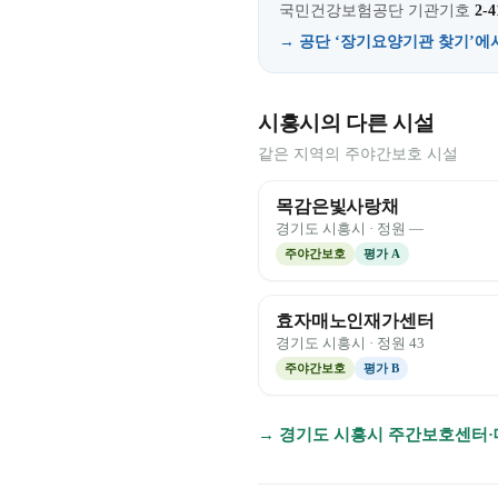
국민건강보험공단 기관기호
2-4
→ 공단 ‘장기요양기관 찾기’에
시흥시의 다른 시설
같은 지역의 주야간보호 시설
목감은빛사랑채
경기도
시흥시
· 정원
—
주야간보호
평가
A
효자매노인재가센터
경기도
시흥시
· 정원
43
주야간보호
평가
B
→
경기도
시흥시
주간보호센터·