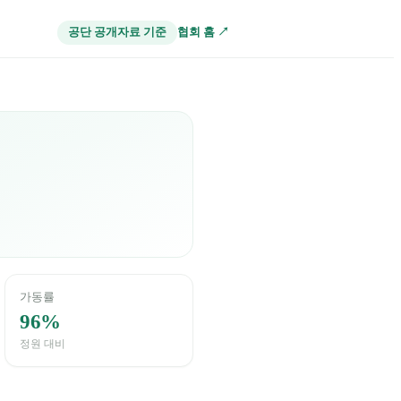
협회 홈 ↗
공단 공개자료 기준
가동률
96%
정원 대비