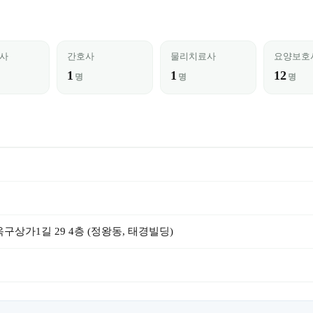
사
간호사
물리치료사
요양보호
1
1
12
명
명
명
구상가1길 29 4층 (정왕동, 태경빌딩)