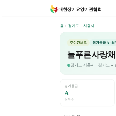
대한장기요양기관협회
홈
›
경기도
›
시흥시
주야간보호
평가등급
A
· 
늘푸른사랑채
◍
경기도
시흥시
· 경기도 시
평가등급
A
최우수