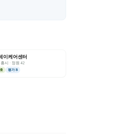
데이케어센터
시흥시
· 정원
42
호
평가
B