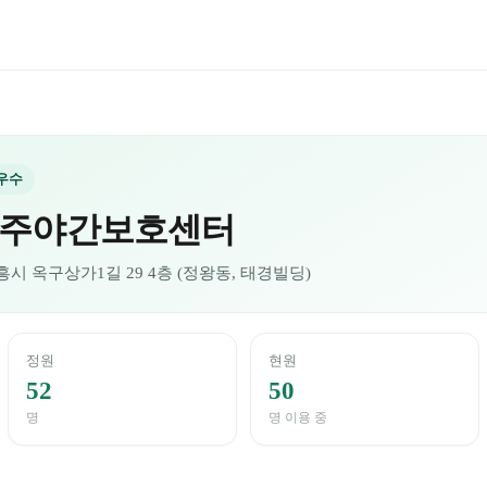
최우수
주야간보호센터
흥시 옥구상가1길 29 4층 (정왕동, 태경빌딩)
정원
현원
52
50
명
명 이용 중