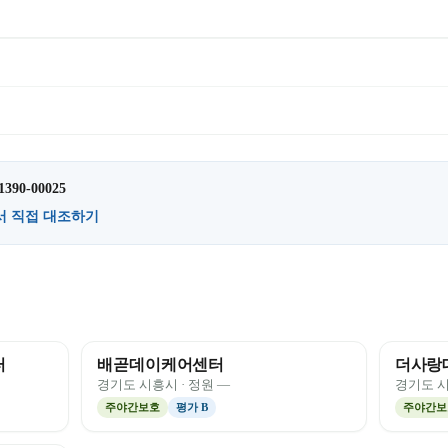
1390-00025
서 직접 대조하기
터
배곧데이케어센터
더사랑
경기도
시흥시
· 정원
—
경기도
주야간보호
평가
B
주야간보