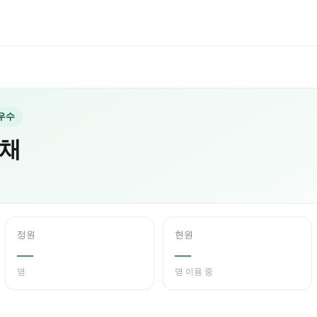
최우수
채
정원
현원
—
—
명
명 이용 중