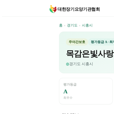
대한장기요양기관협회
홈
›
경기도
›
시흥시
주야간보호
평가등급
A
· 
목감은빛사랑
◍
경기도
시흥시
평가등급
A
최우수