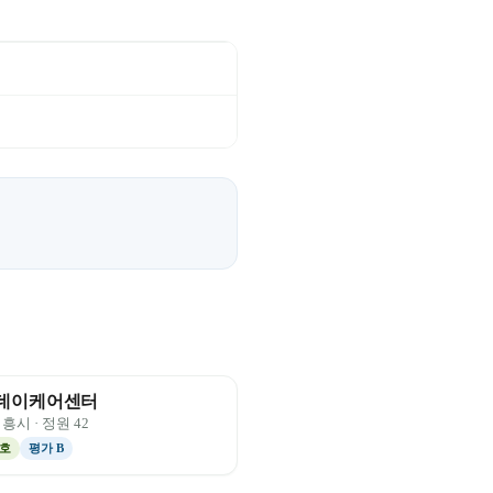
데이케어센터
시흥시
· 정원
42
호
평가
B