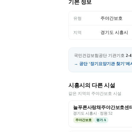
기본 정보
주야간보호
유형
경기도 시흥시
지역
국민건강보험공단 기관기호
2-4
→ 공단 ‘장기요양기관 찾기’에
시흥시의 다른 시설
같은 지역의 주야간보호 시설
늘푸른사랑채주야간보호센
경기도
시흥시
· 정원
52
주야간보호
평가
A