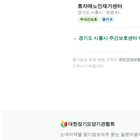
효자매노인재가센터
경기도
시흥시
· 정원
43
주야간보호
평가
B
→
경기도
시흥시
주간보호센터·
평가등급·정원·현원·인력은
국민건강보
인하시기 바랍니다.
대한장기요양기관협회
소개
지역별 찾기
정보
자주 묻는 질문
이용