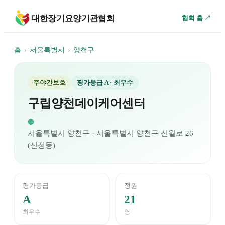
대한장기요양기관협회
협회 홈 ↗
홈
›
서울특별시
›
양천구
주야간보호
평가등급
A
· 최우수
구립양천데이케어센터
◍
서울특별시
양천구
· 서울특별시 양천구 신월로 26
(신정동)
평가등급
정원
A
21
최우수
명