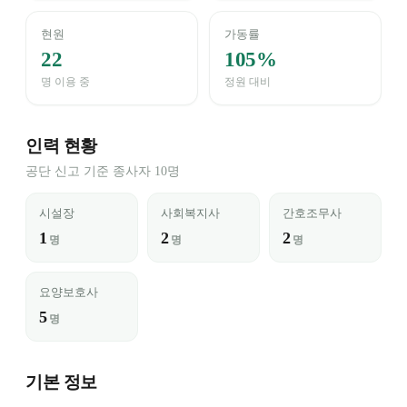
현원
가동률
22
105%
명 이용 중
정원 대비
인력 현황
공단 신고 기준 종사자 10명
시설장
사회복지사
간호조무사
1
2
2
명
명
명
요양보호사
5
명
기본 정보