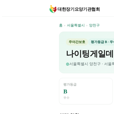
대한장기요양기관협회
홈
›
서울특별시
›
양천구
주야간보호
평가등급
B
· 우
나이팅게일데
◍
서울특별시
양천구
· 서울
평가등급
B
우수