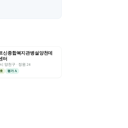
르신종합복지관병설양천데
센터
시
양천구
· 정원
24
호
평가
A