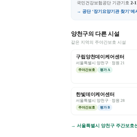
국민건강보험공단 기관기호
2-1
→ 공단 ‘장기요양기관 찾기’에
양천구의 다른 시설
같은 지역의 주야간보호 시설
구립양천데이케어센터
서울특별시
양천구
· 정원
21
주야간보호
평가
A
한빛데이케어센터
서울특별시
양천구
· 정원
28
주야간보호
평가
B
→
서울특별시
양천구
주간보호센