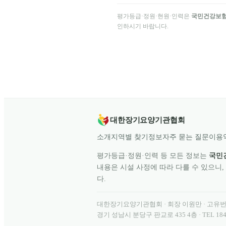
평가등급·정원·현원·인력은
국민건강보
인하시기 바랍니다.
대한장기요양기관협회
소개
지역별 찾기
정보
자주 묻는 질문
이용
평가등급·정원·인력 등 모든 정보는
국민
내용은 시설 사정에 따라 다를 수 있으니,
다.
대한장기요양기관협회
· 회장
이원만
· 고유
경기 성남시 분당구 판교로 435 4층
· TEL
184