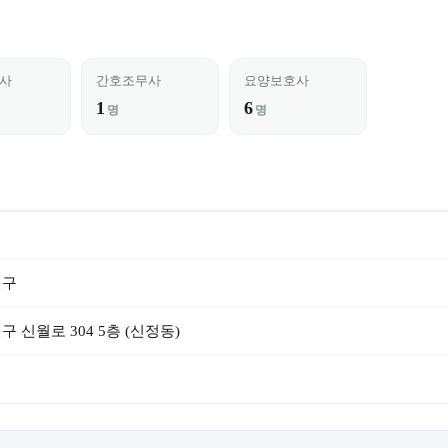
사
간호조무사
요양보호사
1
6
명
명
천구
 신월로 304 5층 (신정동)