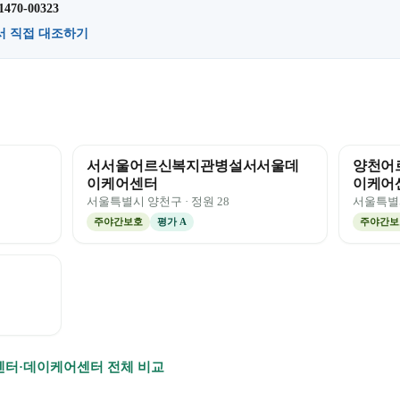
1470-00323
서 직접 대조하기
서서울어르신복지관병설서서울데
양천어
이케어센터
이케어
서울특별시
양천구
· 정원
28
서울특별
주야간보호
평가
A
주야간보
터·데이케어센터 전체 비교