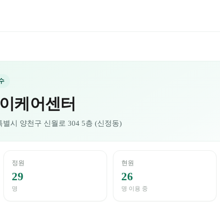
수
이케어센터
특별시 양천구 신월로 304 5층 (신정동)
정원
현원
29
26
명
명 이용 중