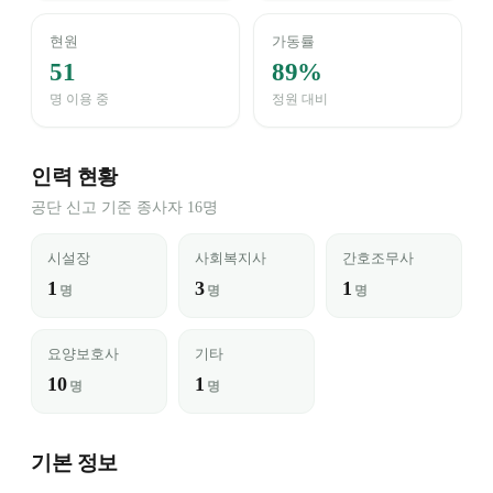
현원
가동률
51
89%
명 이용 중
정원 대비
인력 현황
공단 신고 기준 종사자 16명
시설장
사회복지사
간호조무사
1
3
1
명
명
명
요양보호사
기타
10
1
명
명
기본 정보