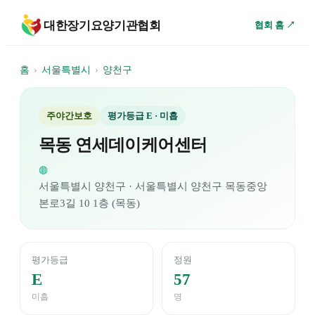
대한장기요양기관협회
협회 홈 ↗
홈
›
서울특별시
›
양천구
주야간보호
평가등급
E
· 미흡
목동 연세데이케어센터
◍
서울특별시
양천구
· 서울특별시 양천구 목동중앙
본로3길 10 1층 (목동)
평가등급
정원
E
57
미흡
명