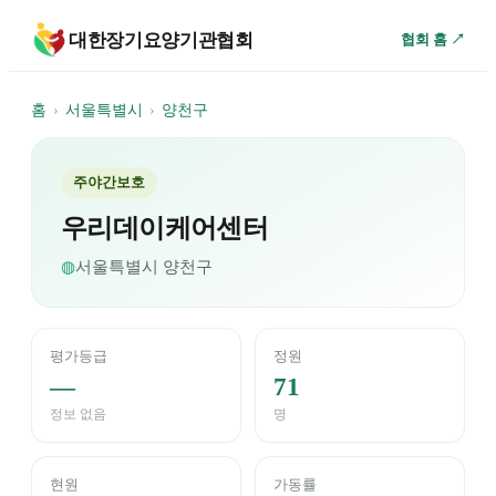
대한장기요양기관협회
협회 홈 ↗
홈
›
서울특별시
›
양천구
주야간보호
우리데이케어센터
◍
서울특별시
양천구
평가등급
정원
—
71
정보 없음
명
현원
가동률