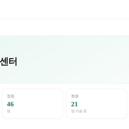
센터
정원
현원
46
21
명
명 이용 중