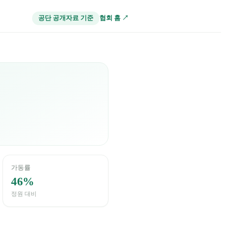
협회 홈 ↗
공단 공개자료 기준
가동률
46%
정원 대비