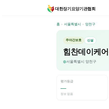
대한장기요양기관협회
홈
›
서울특별시
›
양천구
주야간보호
신설
힘찬데이케어
◍
서울특별시
양천구
평가등급
—
정보 없음