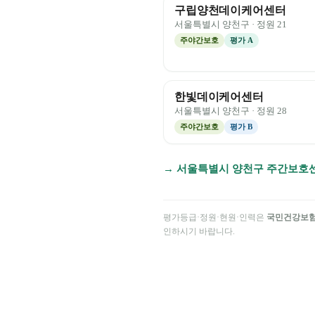
구립양천데이케어센터
서울특별시
양천구
· 정원
21
주야간보호
평가
A
한빛데이케어센터
서울특별시
양천구
· 정원
28
주야간보호
평가
B
→
서울특별시
양천구
주간보호센
평가등급·정원·현원·인력은
국민건강보
인하시기 바랍니다.