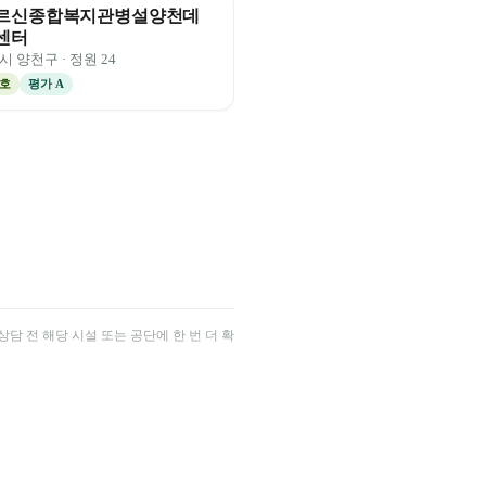
르신종합복지관병설양천데
센터
시
양천구
· 정원
24
호
평가
A
담 전 해당 시설 또는 공단에 한 번 더 확