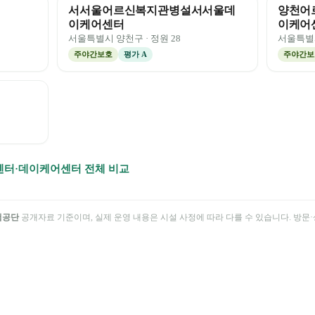
서서울어르신복지관병설서서울데
양천어
이케어센터
이케어
서울특별시
양천구
· 정원
28
서울특별
주야간보호
평가
A
주야간보
터·데이케어센터 전체 비교
험공단
공개자료 기준이며, 실제 운영 내용은 시설 사정에 따라 다를 수 있습니다. 방문·상