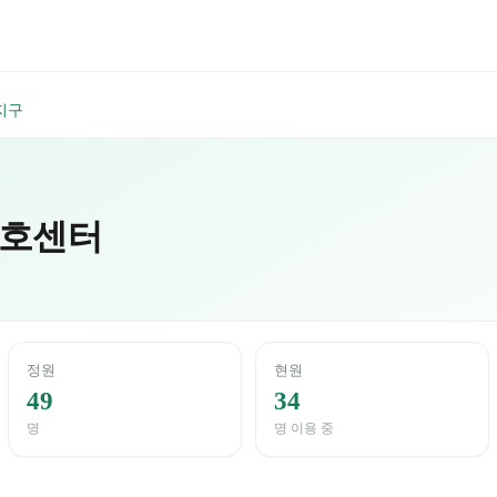
지구
호센터
정원
현원
49
34
명
명 이용 중