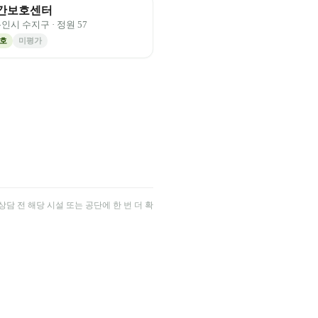
간보호센터
용인시 수지구
· 정원
57
호
미평가
담 전 해당 시설 또는 공단에 한 번 더 확