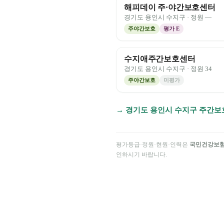
해피데이 주·야간보호센터
경기도
용인시 수지구
· 정원
—
주야간보호
평가
E
수지애주간보호센터
경기도
용인시 수지구
· 정원
34
주야간보호
미평가
→
경기도
용인시 수지구
주간보
평가등급·정원·현원·인력은
국민건강보
인하시기 바랍니다.