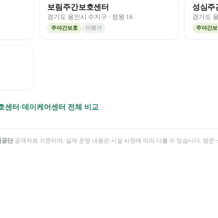
보림주간보호센터
성심주
경기도
용인시 수지구
· 정원
16
경기도
주야간보호
미평가
주야간보
호센터·데이케어센터 전체 비교
험공단
공개자료 기준이며, 실제 운영 내용은 시설 사정에 따라 다를 수 있습니다. 방문·상