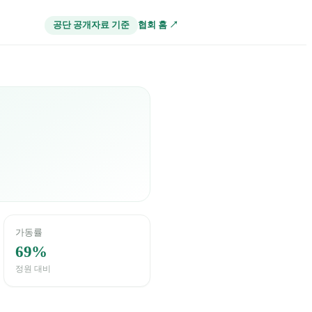
협회 홈 ↗
공단 공개자료 기준
가동률
69%
정원 대비