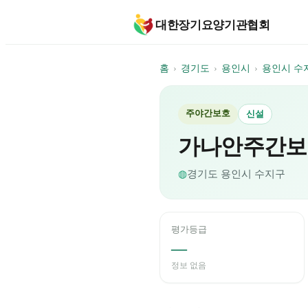
대한장기요양기관협회
홈
›
경기도
›
용인시
›
용인시 수
주야간보호
신설
가나안주간보
◍
경기도
용인시 수지구
평가등급
—
정보 없음