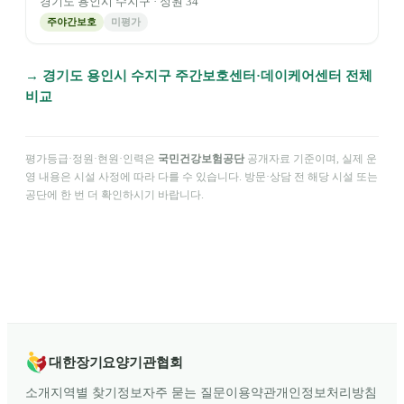
경기도
용인시 수지구
· 정원
34
주야간보호
미평가
→
경기도
용인시 수지구
주간보호센터·데이케어센터 전체
비교
평가등급·정원·현원·인력은
국민건강보험공단
공개자료 기준이며, 실제 운
영 내용은 시설 사정에 따라 다를 수 있습니다. 방문·상담 전 해당 시설 또는
공단에 한 번 더 확인하시기 바랍니다.
대한장기요양기관협회
소개
지역별 찾기
정보
자주 묻는 질문
이용약관
개인정보처리방침