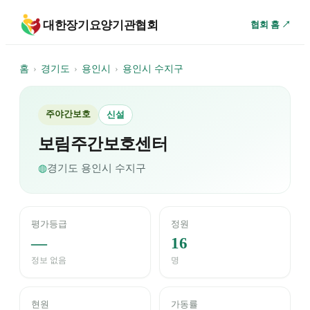
대한장기요양기관협회
협회 홈 ↗
홈
›
경기도
›
용인시
›
용인시 수지구
주야간보호
신설
보림주간보호센터
◍
경기도
용인시 수지구
평가등급
정원
—
16
정보 없음
명
현원
가동률