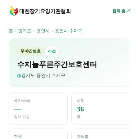
대한장기요양기관협회
협회 홈 ↗
홈
›
경기도
›
용인시
›
용인시 수지구
주야간보호
신설
수지늘푸른주간보호센터
◍
경기도
용인시 수지구
평가등급
정원
—
36
정보 없음
명
현원
가동률