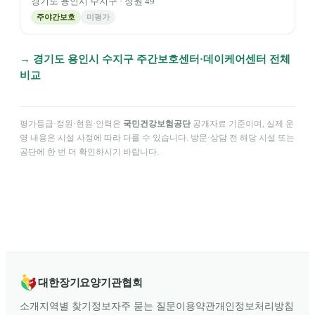
경기도
용인시 수지구
· 정원
49
주야간보호
미평가
→
경기도
용인시 수지구
주간보호센터·데이케어센터 전체
비교
평가등급·정원·현원·인력은
국민건강보험공단
공개자료 기준이며, 실제 운
영 내용은 시설 사정에 따라 다를 수 있습니다. 방문·상담 전 해당 시설 또는
공단에 한 번 더 확인하시기 바랍니다.
대한장기요양기관협회
소개
지역별 찾기
정보
자주 묻는 질문
이용약관
개인정보처리방침