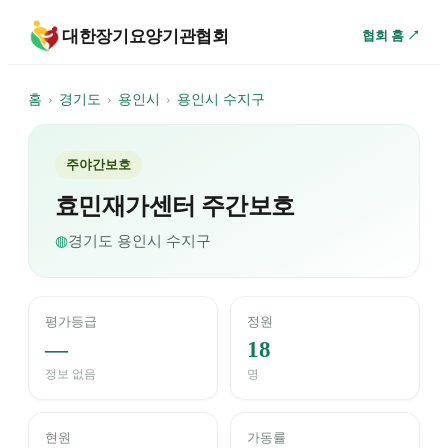
대한장기요양기관협회
협회 홈 ↗
홈
›
경기도
›
용인시
›
용인시 수지구
주야간보호
효민재가센터 주간보호
◍
경기도
용인시 수지구
평가등급
정원
—
18
정보 없음
명
현원
가동률