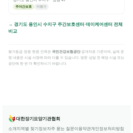
경기도
용인시 수지구
· 정원
49
주야간보호
미평가
→
경기도
용인시 수지구
주간보호센터·데이케어센터 전체
비교
평가등급·정원·현원·인력은
국민건강보험공단
공개자료 기준이며, 실제 운
영 내용은 시설 사정에 따라 다를 수 있습니다. 방문·상담 전 해당 시설 또는
공단에 한 번 더 확인하시기 바랍니다.
대한장기요양기관협회
소개
지역별 찾기
정보
자주 묻는 질문
이용약관
개인정보처리방침