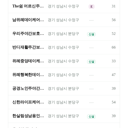
The쉼 어르신주야간보호센터
31
경기
성남시 수정구
E
—
남위례데이케어센터
56
경기
성남시 수정구
우리주야간보호센터
52
경기
성남시 분당구
신설
—
반디재활주간보호센터
66
경기
성남시 수정구
위례중앙데이케어센터
33
경기
성남시 수정구
신설
—
위례행복한데이케어센터
47
경기
성남시 수정구
—
공경노인주야간보호센터 야탑점
39
경기
성남시 분당구
—
신한라이프케어 분당데이케어센터
54
경기
성남시 분당구
한살림성남용인 주간돌봄센터 분당점
39
경기
성남시 분당구
신설