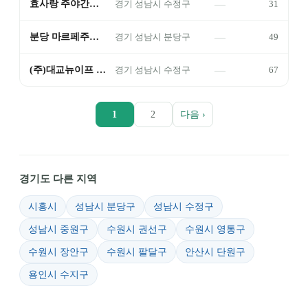
—
효사랑 주야간보호
31
경기
성남시 수정구
—
분당 마르페주야간보호센터
49
경기
성남시 분당구
—
(주)대교뉴이프 성남통합센터
67
경기
성남시 수정구
1
2
다음 ›
경기도 다른 지역
시흥시
성남시 분당구
성남시 수정구
성남시 중원구
수원시 권선구
수원시 영통구
수원시 장안구
수원시 팔달구
안산시 단원구
용인시 수지구