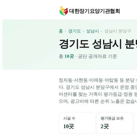
대한장기요양기관협회
홈
›
경기도
›
성남시
›
성남시 분당구
경기도 성남시 
총
10
곳
·
공단 공개자료 기준
정자동·서현동·이매동·야탑동 등 분당
다.
경기도
성남시 분당구
에서 운영 
어센터를 찾는 가족이 평가등급·정원 
으며, 광고비에 따른 순위 노출은 없습
시설 수
평가등급 보유
10곳
2곳