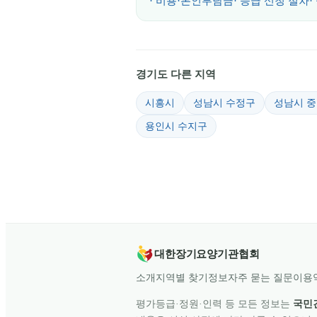
· 비용·본인부담금
· 등급 신청 절차
·
경기도 다른 지역
시흥시
성남시 수정구
성남시 
용인시 수지구
대한장기요양기관협회
소개
지역별 찾기
정보
자주 묻는 질문
이용
평가등급·정원·인력 등 모든 정보는
국민