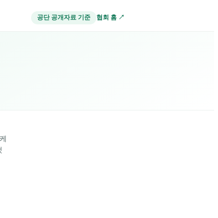
협회 홈 ↗
공단 공개자료 기준
니
이케
했