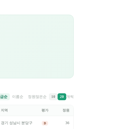
급순
이름순
정원많은순
10
20
개씩
지역
평가
정원
36
경기
성남시 분당구
D