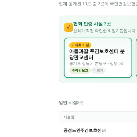
현재 공개된 10곳 중 2곳이 국민건강보험
협회 인증 시설
2
곳
✓
협회가 직접 확인한 회원기관입니다
✓ 제휴 시설
아들과딸 주간보호센터 분
당판교센터
경기도
성남시 분당구
· 정원
53
주야간보호
미평가
일반 시설
8
곳
시설명
공경노인주간보호센터